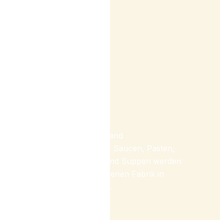
Herstellung in Thailand
Die meisten unserer Saucen, Pasten,
Dips, Fingerfoods und Suppen werden
direkt in unserer eigenen Fabrik in
Thailand hergestellt.