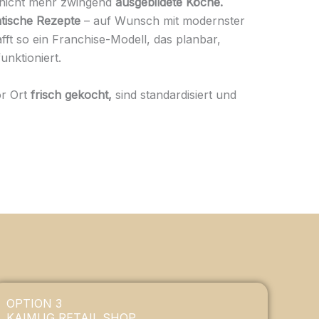
 nicht mehr zwingend
ausgebildete Köche.
tische Rezepte
– auf Wunsch mit modernster
fft so ein Franchise-Modell, das planbar,
unktioniert.
or Ort
frisch gekocht,
sind standardisiert und
OPTION 3
KAIMUG RETAIL SHOP