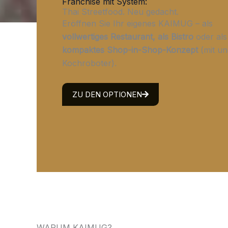
Franchise mit System:
Thai Streetfood. Neu gedacht.
Eröffnen Sie Ihr eigenes KAIMUG – als
vollwertiges Restaurant, als Bistro
oder als
kompaktes Shop-in-Shop-Konzept
(mit u
Kochroboter).
ZU DEN OPTIONEN
WARUM KAIMUG?