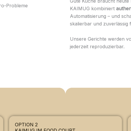
Gute Küche braucht heute
tro-Probleme
KAIMUG kombiniert
authen
Automatisierung – und scha
skalierbar und zuverlässig f
Unsere Gerichte werden v
jederzeit reproduzierbar.
OPTION 2
KAIMUG IM FOOD COURT